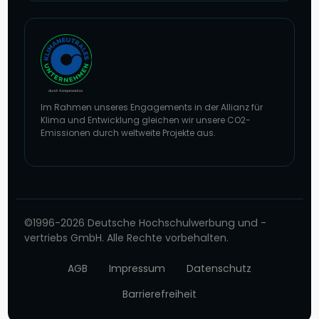
Im Rahmen unseres Engagements in der Allianz für
Klima und Entwicklung gleichen wir unsere CO2-
Emissionen durch weltweite Projekte aus.
Zur Website von Climate Extender: Klimaneutrales Unternehmen
©1996-2026 Deutsche Hochschulwerbung und -
vertriebs GmbH. Alle Rechte vorbehalten.
AGB
Impressum
Datenschutz
Barrierefreiheit